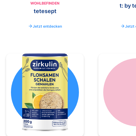
WOHLBEFINDEN
t: by 
tetesept
Jetzt entdecken
Jetzt