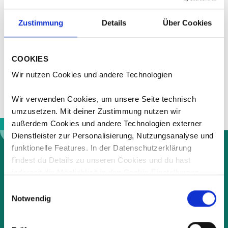
Zustimmung
Details
Über Cookies
CLEAN SKIN CARE
Daytox
COOKIES
Wir nutzen Cookies und andere Technologien
Jetzt entdecken
Wir verwenden Cookies, um unsere Seite technisch
umzusetzen. Mit deiner Zustimmung nutzen wir
außerdem Cookies und andere Technologien externer
Dienstleister zur Personalisierung, Nutzungsanalyse und
funktionelle Features. In der Datenschutzerklärung
#Healthylifeandliving
findest du Details zu unseren Cookies und du hast
jederzeit die Möglichkeit in den Cookie-Einstellungen
Nachhaltig
deine Einwilligung bzgl. der optionalen Cookies mit
Einwilligungsauswahl
Wirkung für die Zukunft zu widerrufen. Diese Einwilligung
Notwendig
Wir stehen für eine langfristige und nachhaltige
schließt gegebenenfalls auch die Datenübermittlung an
Zukunftsorientierung. Deshalb liegt es uns am Herzen,
unsere Dienstleister in Drittländer (z.B. USA) ein mit dem
Produkte zu entwickeln, die gut für die Menschen und den